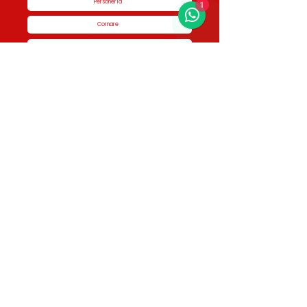
Personería
Cornare
Colegio Nacional de Curadores Urbanos
Contáctenos
Dirección
Calle 51 #50-34,
Edificio San Miguel Piso 1B
Horario de atención
Lunes a Jueves de 8:00 am a 5:00 pm Viernes
de 7:00 am a 4:00 pm
Contactos
3336046950 - 3336046187 3336048761 -
3336046461 3123225792 - 3116852336
info@curaduria1rionegro.com
Busca nuestras publicaciones