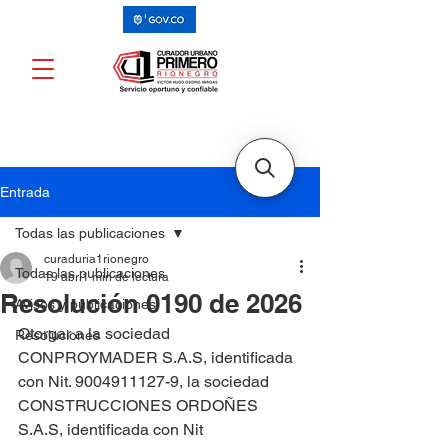
Entrada
Todas las publicaciones
curaduria1rionegro
Todas las publicaciones
19 abr
1 min de lectura
Resolución 0190 de 2026
Avisos y publicaciones
Otorgar a la sociedad 
Resoluciones
CONPROYMADER S.A.S, identificada 
con Nit. 9004911127-9, la sociedad 
CONSTRUCCIONES ORDOÑES 
S.A.S, identificada con Nit 