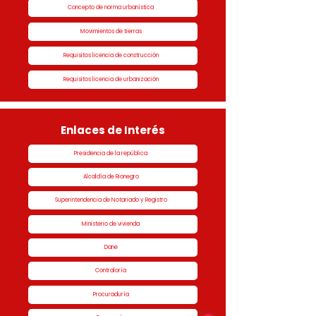
Concepto de norma urbanística
Movimientos de tierras
Requisitos licencia de construcción
Requisitos licencia de urbanización
Enlaces de Interés
Presidencia de la república
Alcaldía de Rionegro
Superintendencia de Notariado y Registro
Ministerio de vivienda
Dane
Contraloría
Procuraduría
1