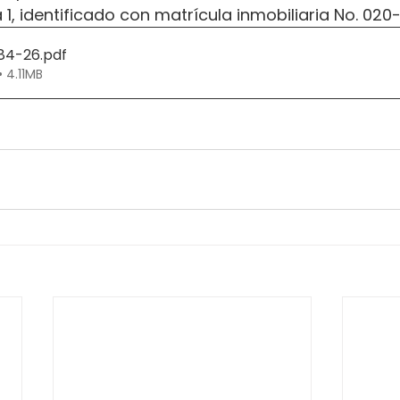
a 1, identificado con matrícula inmobiliaria No. 02
184-26
.pdf
 4.11MB