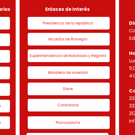
“Eta
rios
Enlaces de Interés
Di
Presidencia de la república
Ca
Ed
Alcaldía de Rionegro
Ho
Superintendencia de Notariado y Registro
Lu
5:
Ministerio de vivienda
4:
Dane
C
33
Contraloría
33
n
31
in
n
Procuraduría