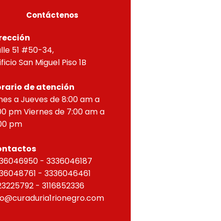
Contáctenos
rección
lle 51 #50-34,
ificio San Miguel Piso 1B
rario de atención
nes a Jueves de 8:00 am a
00 pm Viernes de 7:00 am a
00 pm
ontactos
36046950 - 3336046187
36048761 - 3336046461
23225792 - 3116852336
fo@curaduria1rionegro.com