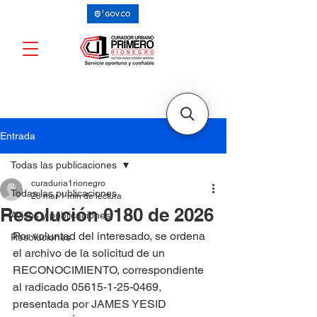
Entrada
Todas las publicaciones
curaduria1rionegro
Todas las publicaciones
28 mar
1 min de lectura
Resolución 0180 de 2026
Avisos y publicaciones
Por voluntad del interesado, se ordena 
Resoluciones
el archivo de la solicitud de un 
RECONOCIMIENTO, correspondiente 
al radicado 05615-1-25-0469, 
presentada por JAMES YESID 