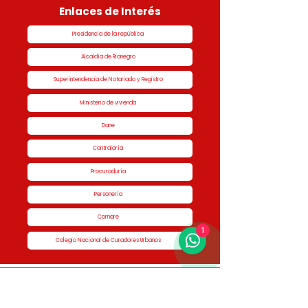
Enlaces de Interés
Presidencia de la república
Alcaldía de Rionegro
Superintendencia de Notariado y Registro
Ministerio de vivienda
Dane
Contraloría
Procuraduría
Personería
Cornare
1
Colegio Nacional de Curadores Urbanos
Contáctenos