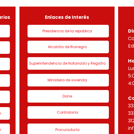
de urbanización 1 denominado
HORI
“Eta
rios
Enlaces de Interés
Di
Presidencia de la república
Ca
Ed
Alcaldía de Rionegro
Ho
Superintendencia de Notariado y Registro
Lu
5:
Ministerio de vivienda
4:
Dane
C
33
Contraloría
33
n
31
in
n
Procuraduría