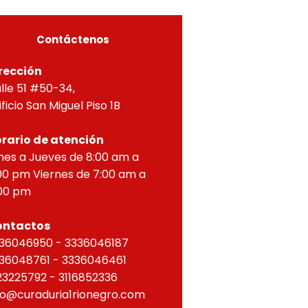
ZONTAL, correspondien
Contáctenos
rección
lle 51 #50-34,
ificio San Miguel Piso 1B
rario de atención
nes a Jueves de 8:00 am a
00 pm Viernes de 7:00 am a
00 pm
ontactos
36046950 - 3336046187
36048761 - 3336046461
23225792 - 3116852336
fo@curaduria1rionegro.com