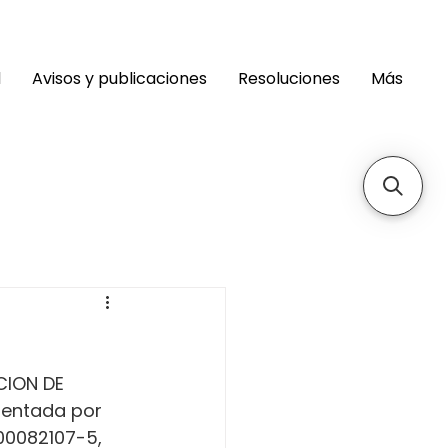
d
Avisos y publicaciones
Resoluciones
Más
CION DE 
sentada por 
00082107-5, 