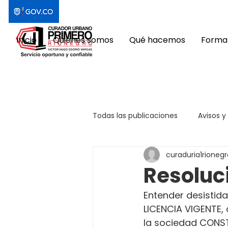
Inicio
Quiénes somos
Qué hacemos
Format
Todas las publicaciones
Avisos y
curaduria1rionegr
Resoluc
Entender desistida
LICENCIA VIGENTE,
la sociedad CONST