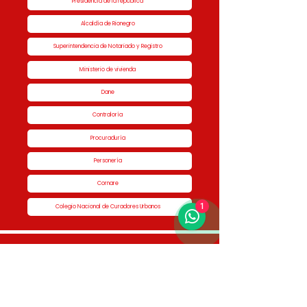
Presidencia de la república
Alcaldía de Rionegro
Superintendencia de Notariado y Registro
Ministerio de vivienda
Dane
Contraloría
Procuraduría
Personería
Cornare
1
Colegio Nacional de Curadores Urbanos
Contáctenos
Dirección
Calle 51 #50-34,
Edificio San Miguel Piso 1B