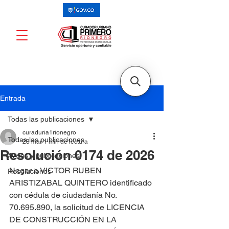
Entrada
Todas las publicaciones
curaduria1rionegro
Todas las publicaciones
28 mar
1 min de lectura
Resolución 0174 de 2026
Avisos y publicaciones
Negar a VICTOR RUBEN 
Resoluciones
ARISTIZABAL QUINTERO identificado 
con cédula de ciudadanía No. 
70.695.890, la solicitud de LICENCIA 
DE CONSTRUCCIÓN EN LA 