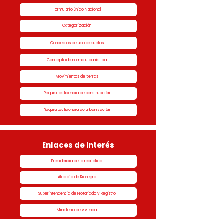
Formulario Único Nacional
Categorización
Conceptos de uso de suelos
Concepto de norma urbanística
Movimientos de tierras
Requisitos licencia de construcción
Requisitos licencia de urbanización
Enlaces de Interés
Presidencia de la república
Alcaldía de Rionegro
Superintendencia de Notariado y Registro
Ministerio de vivienda