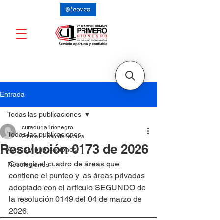
Entrada
Todas las publicaciones
curaduria1rionegro
Todas las publicaciones
24 mar
1 min de lectura
Resolución 0173 de 2026
Avisos y publicaciones
Corregir el cuadro de áreas que 
Resoluciones
contiene el punteo y las áreas privadas 
adoptado con el artículo SEGUNDO de 
la resolución 0149 del 04 de marzo de 
2026.