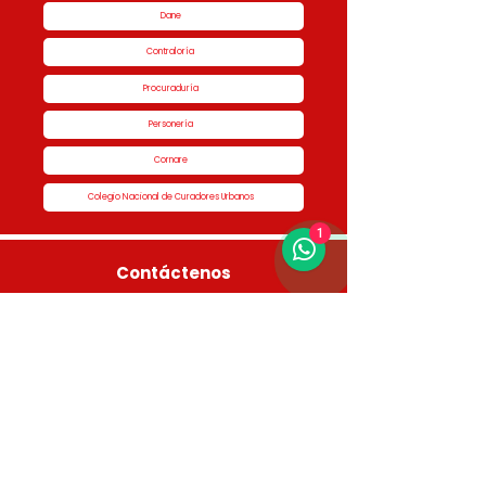
Dane
Contraloría
Procuraduría
Personería
Cornare
Colegio Nacional de Curadores Urbanos
1
Contáctenos
Dirección
Calle 51 #50-34,
Edificio San Miguel Piso 1B
Horario de atención
Lunes a Jueves de 8:00 am a 5:00 pm Viernes
de 7:00 am a 4:00 pm
Contactos
3336046950 - 3336046187 3336048761 -