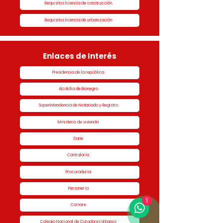
Requisitos licencia de construcción
Requisitos licencia de urbanización
Enlaces de Interés
Presidencia de la república
Alcaldía de Rionegro
Superintendencia de Notariado y Registro
Ministerio de vivienda
Dane
Contraloría
Procuraduría
Personería
1
Cornare
Colegio Nacional de Curadores Urbanos