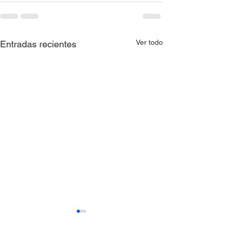
Ver todo
Entradas recientes
Resolución 0397 de
Resolución 039