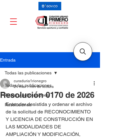
Entrada
Todas las publicaciones
curaduria1rionegro
Todas las publicaciones
24 mar
1 min de lectura
Resolución 0170 de 2026
Avisos y publicaciones
Entender desistida y ordenar el archivo 
Resoluciones
de la solicitud de RECONOCIMIENTO 
Y LICENCIA DE CONSTRUCCIÓN EN 
LAS MODALIDADES DE 
AMPLIACIÓN Y MODIFICACIÓN, 