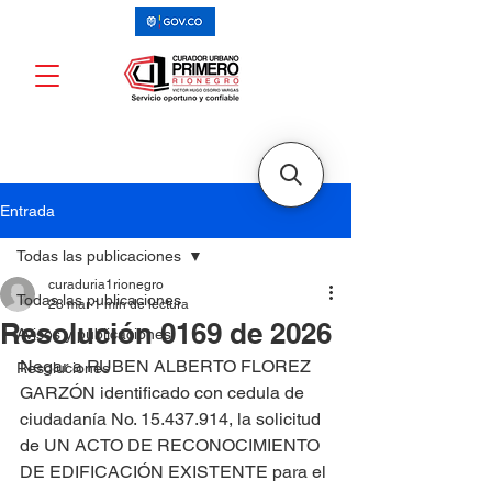
Entrada
Todas las publicaciones
curaduria1rionegro
Todas las publicaciones
28 mar
1 min de lectura
Resolución 0169 de 2026
Avisos y publicaciones
Negar a RUBEN ALBERTO FLOREZ 
Resoluciones
GARZÓN identificado con cedula de 
ciudadanía No. 15.437.914, la solicitud 
de UN ACTO DE RECONOCIMIENTO 
DE EDIFICACIÓN EXISTENTE para el 