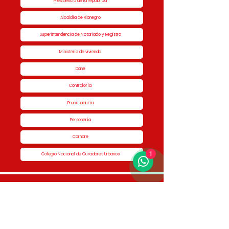
Presidencia de la república
Alcaldía de Rionegro
Superintendencia de Notariado y Registro
Ministerio de vivienda
Dane
Contraloría
Procuraduría
Personería
Cornare
1
Colegio Nacional de Curadores Urbanos
Contáctenos
Dirección
Calle 51 #50-34,
Edificio San Miguel Piso 1B