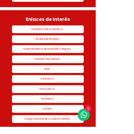
Enlaces de Interés
Presidencia de la república
Alcaldía de Rionegro
Superintendencia de Notariado y Registro
Ministerio de vivienda
Dane
Contraloría
Procuraduría
Personería
1
Cornare
Colegio Nacional de Curadores Urbanos