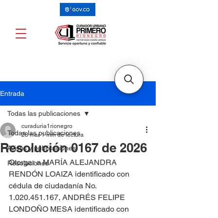
Entrada
Todas las publicaciones
curaduria1rionegro
Todas las publicaciones
28 mar
1 min de lectura
Resolución 0167 de 2026
Avisos y publicaciones
Otorgar a MARÍA ALEJANDRA 
Resoluciones
RENDÓN LOAIZA identificado con 
cédula de ciudadanía No. 
1.020.451.167, ANDRÉS FELIPE 
LONDOÑO MESA identificado con 