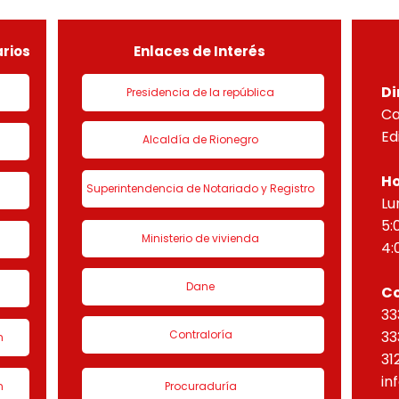
de urbanización 1 denominado
HORI
“Eta
rios
Enlaces de Interés
Di
Presidencia de la república
Ca
Ed
Alcaldía de Rionegro
Ho
Superintendencia de Notariado y Registro
Lu
5:
Ministerio de vivienda
4:
Dane
C
33
Contraloría
33
n
31
in
n
Procuraduría