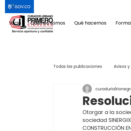
Inicio
Quiénes somos
Qué hacemos
Format
Todas las publicaciones
Avisos y
curaduria1rionegr
Resoluc
Otorgar a la socie
sociedad SINERGIX 
CONSTRUCCIÓN EN L