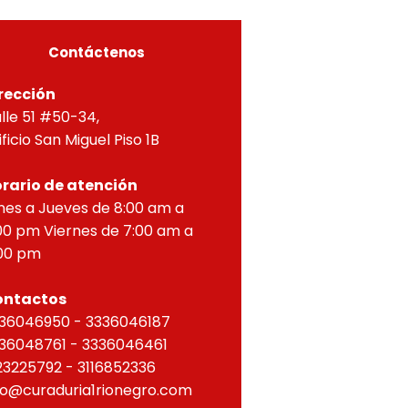
ZONTAL, correspondien
Contáctenos
rección
lle 51 #50-34,
ificio San Miguel Piso 1B
rario de atención
nes a Jueves de 8:00 am a
00 pm Viernes de 7:00 am a
00 pm
ontactos
36046950 - 3336046187
36048761 - 3336046461
23225792 - 3116852336
fo@curaduria1rionegro.com