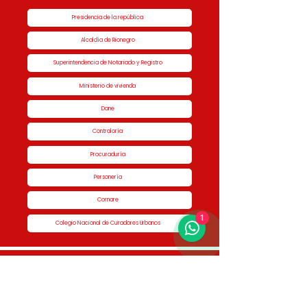
Presidencia de la república
Alcaldía de Rionegro
Superintendencia de Notariado y Registro
Ministerio de vivienda
Dane
Contraloría
Procuraduría
Personería
Cornare
1
Colegio Nacional de Curadores Urbanos
Contáctenos
Dirección
Calle 51 #50-34,