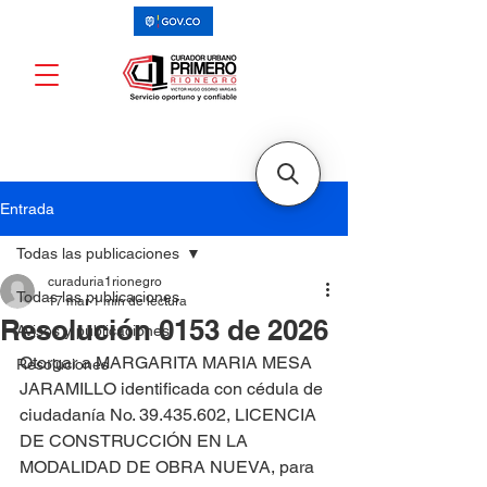
Entrada
Todas las publicaciones
curaduria1rionegro
Todas las publicaciones
17 mar
1 min de lectura
Resolución 0153 de 2026
Avisos y publicaciones
Otorgar a MARGARITA MARIA MESA 
Resoluciones
JARAMILLO identificada con cédula de 
ciudadanía No. 39.435.602, LICENCIA 
DE CONSTRUCCIÓN EN LA 
MODALIDAD DE OBRA NUEVA, para 