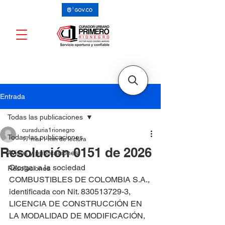
Entrada
Todas las publicaciones
curaduria1rionegro
Todas las publicaciones
17 mar
1 min de lectura
Resolución 0151 de 2026
Avisos y publicaciones
Otorgar a la sociedad 
Resoluciones
COMBUSTIBLES DE COLOMBIA S.A., 
identificada con Nit. 830513729-3, 
LICENCIA DE CONSTRUCCIÓN EN 
LA MODALIDAD DE MODIFICACIÓN, 