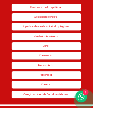
Presidencia de la república
Alcaldía de Rionegro
Superintendencia de Notariado y Registro
Ministerio de vivienda
Dane
Contraloría
Procuraduría
Personería
Cornare
1
Colegio Nacional de Curadores Urbanos
Contáctenos
Dirección
Calle 51 #50-34,