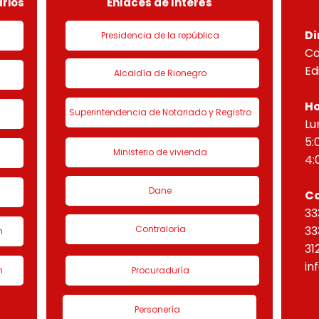
rios
Enlaces de Interés
Di
Presidencia de la república
Ca
Ed
Alcaldía de Rionegro
Ho
Superintendencia de Notariado y Registro
Lu
5:
Ministerio de vivienda
4:
Dane
C
33
Contraloría
33
n
31
in
n
Procuraduría
Personería