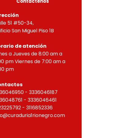
Contáctenos
rección
lle 51 #50-34,
ificio San Miguel Piso 1B
rario de atención
nes a Jueves de 8:00 am a
00 pm Viernes de 7:00 am a
00 pm
ontactos
36046950 - 3336046187
36048761 - 3336046461
23225792 - 3116852336
fo@curaduria1rionegro.com