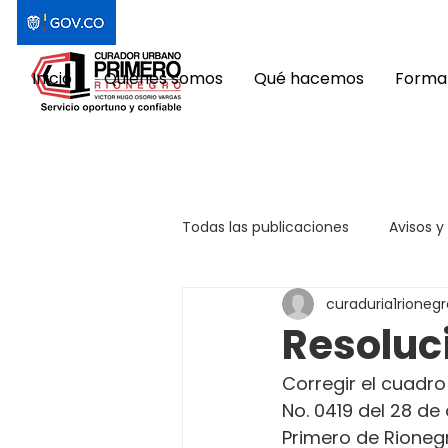
Inicio
Quiénes somos
Qué hacemos
Format
Todas las publicaciones
Avisos y
curaduria1rionegr
Resoluc
Corregir el cuadro
No. 0419 del 28 de
Primero de Rioneg