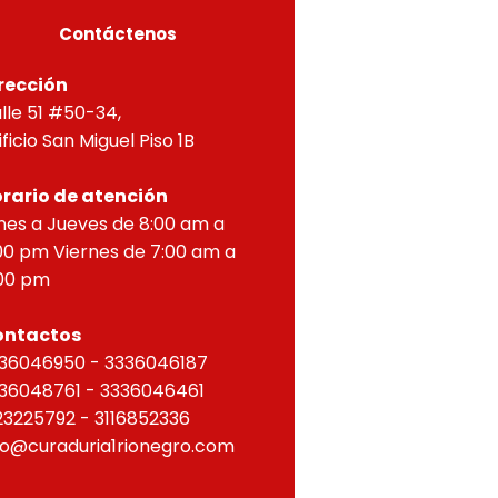
Contáctenos
rección
lle 51 #50-34,
ificio San Miguel Piso 1B
rario de atención
nes a Jueves de 8:00 am a
00 pm Viernes de 7:00 am a
00 pm
ontactos
36046950 - 3336046187
36048761 - 3336046461
23225792 - 3116852336
fo@curaduria1rionegro.com