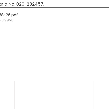
aria No. 020-232457,
138-26
.pdf
• 3.99MB