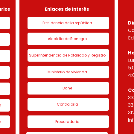
“Eta
rios
Enlaces de Interés
Di
Presidencia de la república
Ca
Ed
Alcaldía de Rionegro
Ho
Superintendencia de Notariado y Registro
Lu
5:
Ministerio de vivienda
4:
Dane
C
33
Contraloría
33
n
31
in
n
Procuraduría