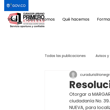
Inicio
Quiénes somos
Qué hacemos
Format
Todas las publicaciones
Avisos y
curaduria1rionegr
Resoluc
Otorgar a MARGARI
ciudadanía No. 39
NUEVA, para locali