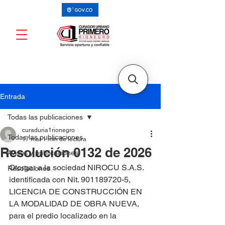
Entrada
Todas las publicaciones
curaduria1rionegro
Todas las publicaciones
17 mar
1 min de lectura
Resolución 0132 de 2026
Avisos y publicaciones
Otorgar a la sociedad NIROCU S.A.S. 
Resoluciones
identificada con Nit. 901189720-5, 
LICENCIA DE CONSTRUCCIÓN EN 
LA MODALIDAD DE OBRA NUEVA, 
para el predio localizado en la 