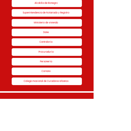
Alcaldía de Rionegro
Superintendencia de Notariado y Registro
Ministerio de vivienda
Dane
Contraloría
Procuraduría
Personería
Cornare
Colegio Nacional de Curadores Urbanos
Contáctenos
Dirección
Calle 51 #50-34,
Edificio San Miguel Piso 1B