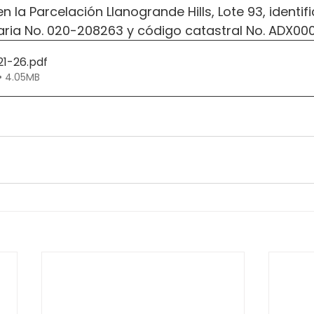
n la Parcelación Llanogrande Hills, Lote 93, identi
iaria No. 020-208263 y código catastral No. ADX00
21-26
.pdf
• 4.05MB