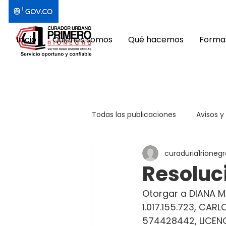
Inicio
Quiénes somos
Qué hacemos
Format
Todas las publicaciones
Avisos y
curaduria1rionegr
Resoluci
Otorgar a DIANA MA
1.017.155.723, CAR
574428442, LICEN