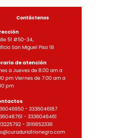
ZONTAL, correspondien
Contáctenos
rección
lle 51 #50-34,
ificio San Miguel Piso 1B
rario de atención
nes a Jueves de 8:00 am a
00 pm Viernes de 7:00 am a
00 pm
ontactos
36046950 - 3336046187
36048761 - 3336046461
23225792 - 3116852336
fo@curaduria1rionegro.com