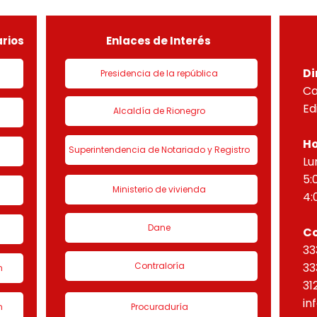
de urbanización 1 denominado
HORI
“Eta
rios
Enlaces de Interés
Di
Presidencia de la república
Ca
Ed
Alcaldía de Rionegro
Ho
Superintendencia de Notariado y Registro
Lu
5:
Ministerio de vivienda
4:
Dane
C
33
Contraloría
33
n
31
in
n
Procuraduría