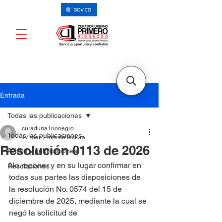
Entrada
Todas las publicaciones
curaduria1rionegro
Todas las publicaciones
17 mar
1 min de lectura
Resolución 0113 de 2026
Avisos y publicaciones
No reponer y en su lugar confirmar en 
Resoluciones
todas sus partes las disposiciones de 
la resolución No. 0574 del 15 de 
diciembre de 2025, mediante la cual se 
negó la solicitud de 