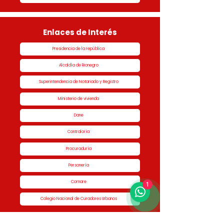
Enlaces de Interés
Presidencia de la república
Alcaldía de Rionegro
Superintendencia de Notariado y Registro
Ministerio de vivienda
Dane
Contraloría
Procuraduría
Personería
Cornare
1
Colegio Nacional de Curadores Urbanos