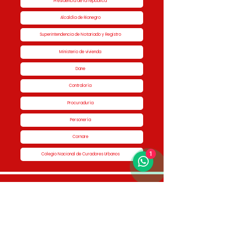
Presidencia de la república
Alcaldía de Rionegro
Superintendencia de Notariado y Registro
Ministerio de vivienda
Dane
Contraloría
Procuraduría
Personería
Cornare
1
Colegio Nacional de Curadores Urbanos
Contáctenos
Dirección
Calle 51 #50-34,
Edificio San Miguel Piso 1B