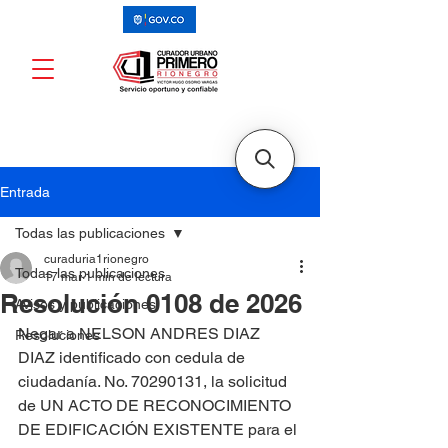
Entrada
Todas las publicaciones
curaduria1rionegro
Todas las publicaciones
17 mar
1 min de lectura
Resolución 0108 de 2026
Avisos y publicaciones
Negar a NELSON ANDRES DIAZ 
Resoluciones
DIAZ identificado con cedula de 
ciudadanía. No. 70290131, la solicitud 
de UN ACTO DE RECONOCIMIENTO 
DE EDIFICACIÓN EXISTENTE para el 