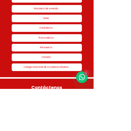
Ministerio de vivienda
Dane
Contraloría
Procuraduría
Personería
Cornare
Colegio Nacional de Curadores Urbanos
1
Contáctenos
Dirección
Calle 51 #50-34,
Edificio San Miguel Piso 1B
Horario de atención
Lunes a Jueves de 8:00 am a 5:00 pm Viernes
de 7:00 am a 4:00 pm