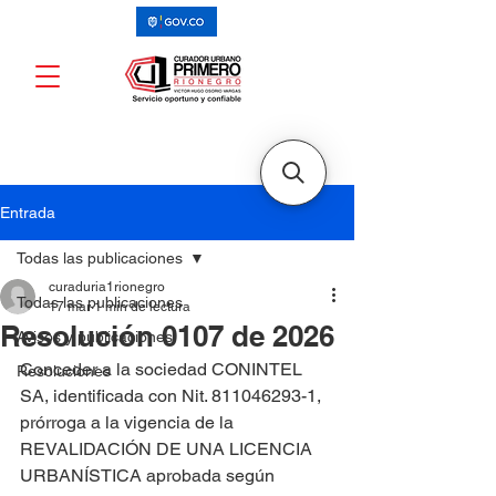
Entrada
Todas las publicaciones
curaduria1rionegro
Todas las publicaciones
17 mar
1 min de lectura
Resolución 0107 de 2026
Avisos y publicaciones
Conceder a la sociedad CONINTEL 
Resoluciones
SA, identificada con Nit. 811046293-1, 
prórroga a la vigencia de la 
REVALIDACIÓN DE UNA LICENCIA 
URBANÍSTICA aprobada según 