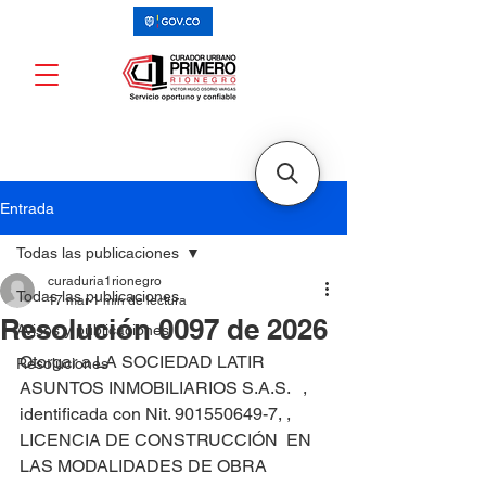
Entrada
Todas las publicaciones
curaduria1rionegro
Todas las publicaciones
17 mar
1 min de lectura
Resolución 0097 de 2026
Avisos y publicaciones
Otorgar a LA SOCIEDAD LATIR 
Resoluciones
ASUNTOS INMOBILIARIOS S.A.S.   , 
identificada con Nit. 901550649-7, , 
LICENCIA DE CONSTRUCCIÓN  EN 
LAS MODALIDADES DE OBRA 