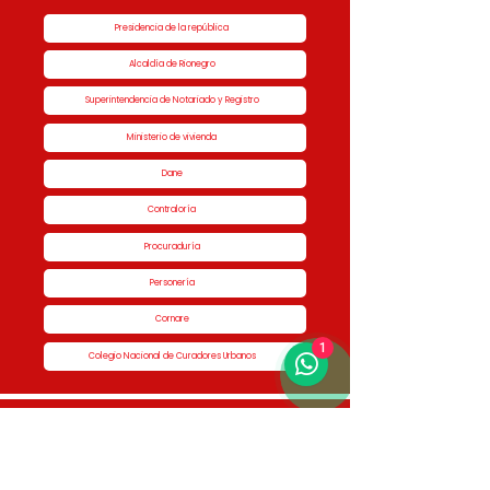
Presidencia de la república
Alcaldía de Rionegro
Superintendencia de Notariado y Registro
Ministerio de vivienda
Dane
Contraloría
Procuraduría
Personería
Cornare
1
Colegio Nacional de Curadores Urbanos
Contáctenos
Dirección
Calle 51 #50-34,