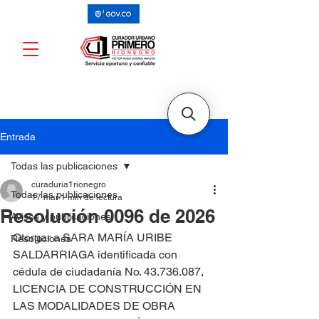
Entrada
Todas las publicaciones
curaduria1rionegro
Todas las publicaciones
17 mar
1 min de lectura
Resolución 0096 de 2026
Avisos y publicaciones
Otorgar a SARA MARÍA URIBE 
Resoluciones
SALDARRIAGA identificada con 
cédula de ciudadanía No. 43.736.087, 
LICENCIA DE CONSTRUCCIÓN EN 
LAS MODALIDADES DE OBRA 