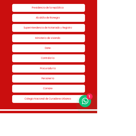
Presidencia de la república
Alcaldía de Rionegro
Superintendencia de Notariado y Registro
Ministerio de vivienda
Dane
Contraloría
Procuraduría
Personería
Cornare
1
Colegio Nacional de Curadores Urbanos
Contáctenos
Dirección
Calle 51 #50-34,