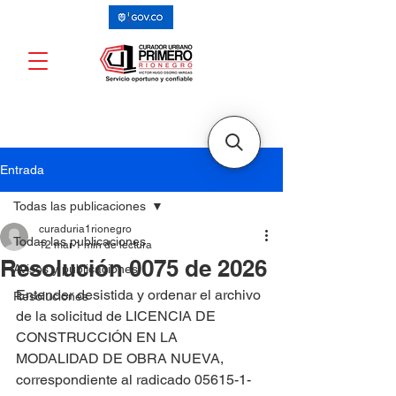
Entrada
Todas las publicaciones
curaduria1rionegro
Todas las publicaciones
12 mar
1 min de lectura
Resolución 0075 de 2026
Avisos y publicaciones
Entender desistida y ordenar el archivo 
Resoluciones
de la solicitud de LICENCIA DE 
CONSTRUCCIÓN EN LA 
MODALIDAD DE OBRA NUEVA, 
correspondiente al radicado 05615-1-