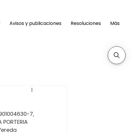
d
Avisos y publicaciones
Resoluciones
Más
 901004630-7, 
 PORTERIA 
Vereda 