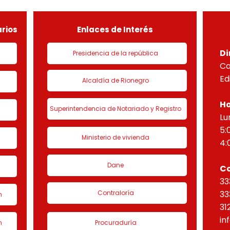
de urbanización 1 denominado
HORI
“Eta
rios
Enlaces de Interés
Di
Presidencia de la república
Ca
Ed
Alcaldía de Rionegro
Ho
Superintendencia de Notariado y Registro
Lu
5:
Ministerio de vivienda
4:
Dane
C
33
Contraloría
33
n
31
in
n
Procuraduría