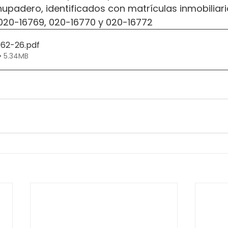
hupadero, identificados con matrículas inmobiliari
 020-16769, 020-16770 y 020-16772
062-26
.pdf
• 5.34MB