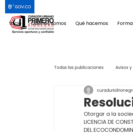
Inicio
Quiénes somos
Qué hacemos
Format
Todas las publicaciones
Avisos y
curaduria1rionegr
Resoluc
Otorgar a la socie
LICENCIA DE CONS
DEL ECOCONDOMINIO 