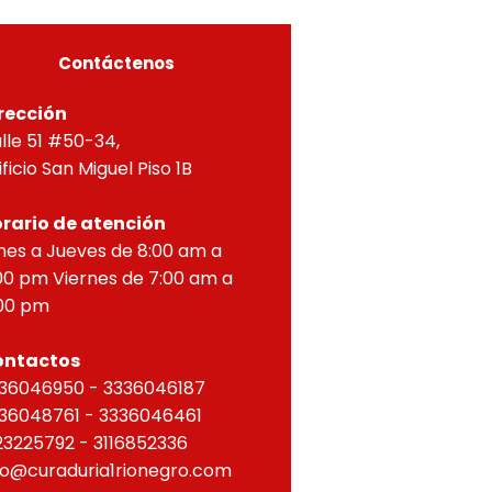
ZONTAL, correspondien
Contáctenos
rección
lle 51 #50-34,
ificio San Miguel Piso 1B
rario de atención
nes a Jueves de 8:00 am a
00 pm Viernes de 7:00 am a
00 pm
ontactos
36046950 - 3336046187
36048761 - 3336046461
23225792 - 3116852336
fo@curaduria1rionegro.com