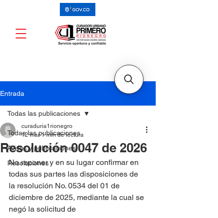
Entrada
Todas las publicaciones
curaduria1rionegro
Todas las publicaciones
12 mar
1 min de lectura
Resolución 0047 de 2026
Avisos y publicaciones
No reponer y en su lugar confirmar en 
Resoluciones
todas sus partes las disposiciones de 
la resolución No. 0534 del 01 de 
diciembre de 2025, mediante la cual se 
negó la solicitud de 