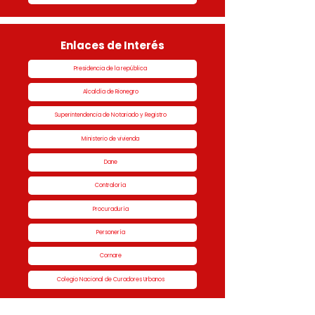
Enlaces de Interés
Presidencia de la república
Alcaldía de Rionegro
Superintendencia de Notariado y Registro
Ministerio de vivienda
Dane
Contraloría
Procuraduría
Personería
Cornare
Colegio Nacional de Curadores Urbanos