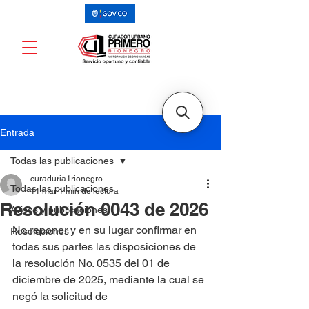
Entrada
Todas las publicaciones
curaduria1rionegro
Todas las publicaciones
11 mar
1 min de lectura
Resolución 0043 de 2026
Avisos y publicaciones
No reponer y en su lugar confirmar en 
Resoluciones
todas sus partes las disposiciones de 
la resolución No. 0535 del 01 de 
diciembre de 2025, mediante la cual se 
negó la solicitud de 