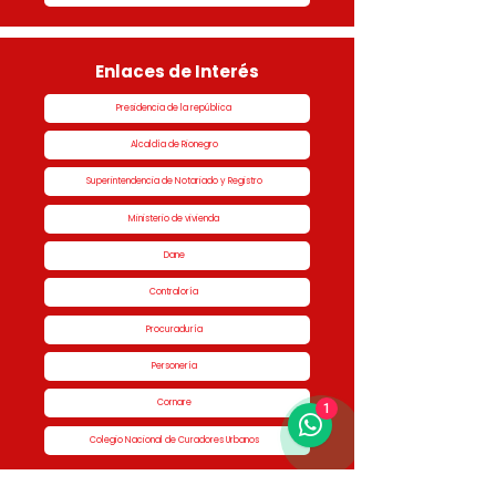
Enlaces de Interés
Presidencia de la república
Alcaldía de Rionegro
Superintendencia de Notariado y Registro
Ministerio de vivienda
Dane
Contraloría
Procuraduría
Personería
Cornare
1
Colegio Nacional de Curadores Urbanos