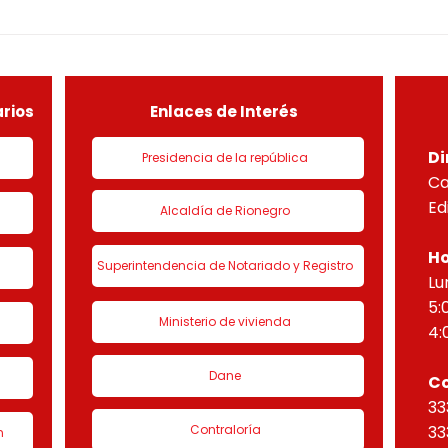
CONSTRUCTIVO POR ETAPAS
DEMO
DEL PROYECTO PARADISO
NUEV
sobre el lote útil de la etapa
PLAN
de urbanización 1 denominado
HORI
“Eta
rios
Enlaces de Interés
Di
Presidencia de la república
Ca
Ed
Alcaldía de Rionegro
Ho
Superintendencia de Notariado y Registro
Lu
5:
Ministerio de vivienda
4:
Dane
C
33
Contraloría
33
n