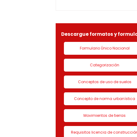
ESPIRAL BAJO CERO S.A.S,
identificada con Nit.
901090815-9, la solicitud de
LICENCIA DE CON
Descargue formatos y formula
Formulario Único Nacional
Categorización
Conceptos de uso de suelos
Concepto de norma urbanística
Movimientos de tierras
Requisitos licencia de construcció