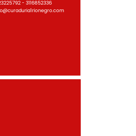
23225792 - 3116852336
fo@curaduria1rionegro.com