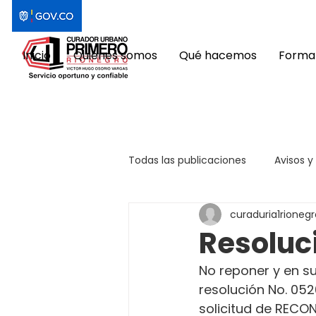
Inicio
Quiénes somos
Qué hacemos
Format
Todas las publicaciones
Avisos y
curaduria1rionegr
Resoluc
No reponer y en su
resolución No. 052
solicitud de REC