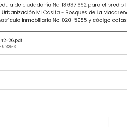
édula de ciudadanía No. 13.637.662 para el predio 
5 Urbanización Mi Casita - Bosques de La Macarena
atrícula inmobiliaria No. 020-5985 y código catast
042-26
.pdf
• 6.82MB