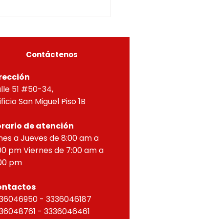
LICION TOTAL Y OBRA
A, Y APROBACIÓN DE
OS PARA PROPIEDAD
ZONTAL, correspondien
Contáctenos
rección
lle 51 #50-34,
ificio San Miguel Piso 1B
rario de atención
nes a Jueves de 8:00 am a
00 pm Viernes de 7:00 am a
00 pm
ontactos
36046950 - 3336046187
36048761 - 3336046461