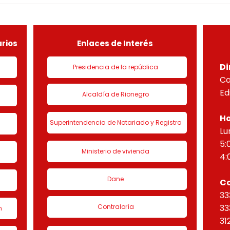
DEL PROYECTO PARADISO
NUEV
sobre el lote útil de la etapa
PLAN
de urbanización 1 denominado
HORI
“Eta
rios
Enlaces de Interés
Di
Presidencia de la república
Ca
Ed
Alcaldía de Rionegro
Ho
Superintendencia de Notariado y Registro
Lu
5:
Ministerio de vivienda
4:
Dane
C
33
Contraloría
33
n
31