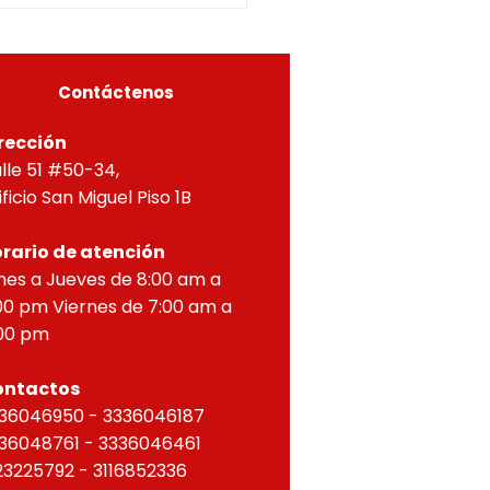
A, Y APROBACIÓN DE
OS PARA PROPIEDAD
ZONTAL, correspondien
Contáctenos
rección
lle 51 #50-34,
ificio San Miguel Piso 1B
rario de atención
nes a Jueves de 8:00 am a
00 pm Viernes de 7:00 am a
00 pm
ontactos
36046950 - 3336046187
36048761 - 3336046461
23225792 - 3116852336