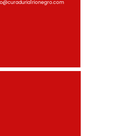
fo@curaduria1rionegro.com