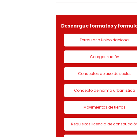
identificada con Nit.
901090815-9, la solicitud de
LICENCIA DE CON
Descargue formatos y formula
Formulario Único Nacional
Categorización
Conceptos de uso de suelos
Concepto de norma urbanística
Movimientos de tierras
Requisitos licencia de construcció