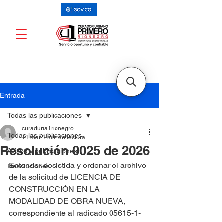
Entrada
Todas las publicaciones
curaduria1rionegro
Todas las publicaciones
11 mar
1 min de lectura
Resolución 0025 de 2026
Avisos y publicaciones
Entender desistida y ordenar el archivo 
Resoluciones
de la solicitud de LICENCIA DE 
CONSTRUCCIÓN EN LA 
MODALIDAD DE OBRA NUEVA, 
correspondiente al radicado 05615-1-