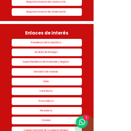
Requisitos licencia de construcción
Requisitos licencia de urbanización
Enlaces de Interés
Presidencia de la república
Alcaldía de Rionegro
Superintendencia de Notariado y Registro
Ministerio de vivienda
Dane
Contraloría
Procuraduría
Personería
1
Cornare
Colegio Nacional de Curadores Urbanos