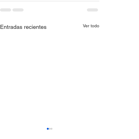
Ver todo
Entradas recientes
Resolución 0397 de
Resolución 039