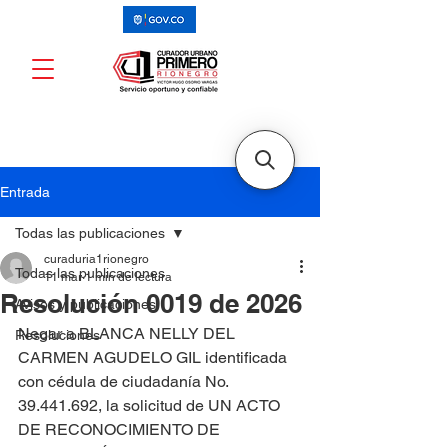
Entrada
Todas las publicaciones
curaduria1rionegro
Todas las publicaciones
11 mar
1 min de lectura
Resolución 0019 de 2026
Avisos y publicaciones
Negar a BLANCA NELLY DEL 
Resoluciones
CARMEN AGUDELO GIL identificada 
con cédula de ciudadanía No. 
39.441.692, la solicitud de UN ACTO 
DE RECONOCIMIENTO DE 