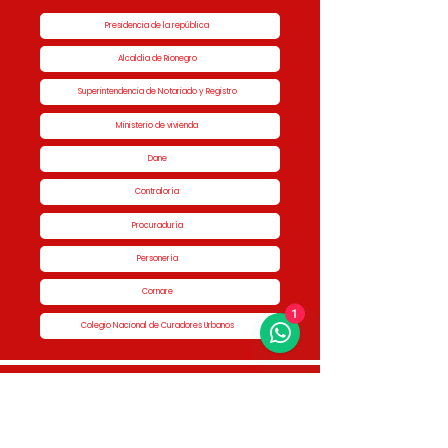
Presidencia de la república
Alcaldía de Rionegro
Superintendencia de Notariado y Registro
Ministerio de vivienda
Dane
Contraloría
Procuraduría
Personería
Cornare
1
Colegio Nacional de Curadores Urbanos
Contáctenos
Dirección
Calle 51 #50-34,