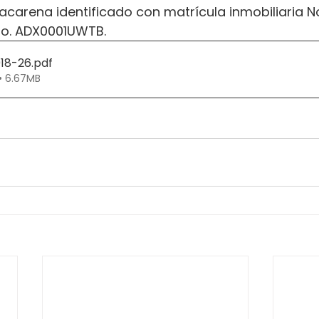
acarena identificado con matrícula inmobiliaria N
No. ADX0001UWTB.
018-26
.pdf
• 6.67MB