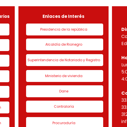
de urbanización 1 denominado
HORI
“Eta
rios
Enlaces de Interés
Di
Presidencia de la república
Ca
Ed
Alcaldía de Rionegro
Ho
Superintendencia de Notariado y Registro
Lu
5:
Ministerio de vivienda
4:
Dane
C
33
Contraloría
33
n
31
in
n
Procuraduría