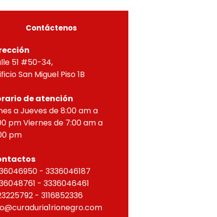
ZONTAL, correspondien
Contáctenos
rección
lle 51 #50-34,
ificio San Miguel Piso 1B
rario de atención
nes a Jueves de 8:00 am a
00 pm Viernes de 7:00 am a
00 pm
ontactos
36046950 - 3336046187
36048761 - 3336046461
23225792 - 3116852336
fo@curaduria1rionegro.com