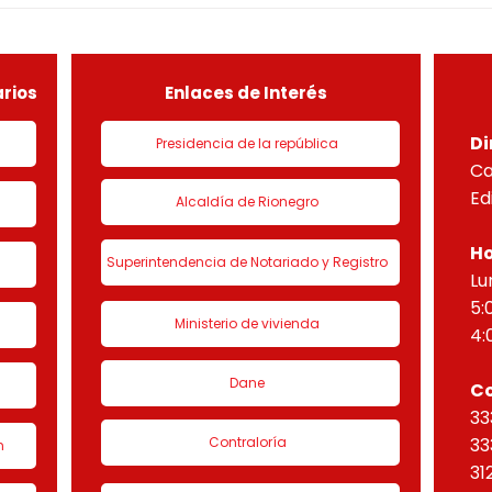
DEL PROYECTO PARADISO
NUEV
sobre el lote útil de la etapa
PLAN
de urbanización 1 denominado
HORI
“Eta
rios
Enlaces de Interés
Di
Presidencia de la república
Ca
Ed
Alcaldía de Rionegro
Ho
Superintendencia de Notariado y Registro
Lu
5:
Ministerio de vivienda
4:
Dane
C
33
Contraloría
33
n
31