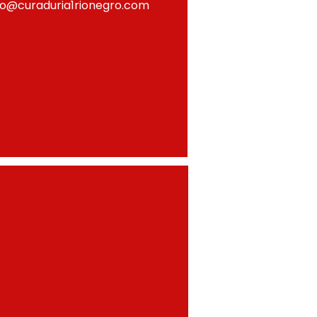
fo@curaduria1rionegro.com