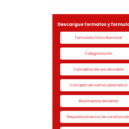
identificada con Nit.
901090815-9, la solicitud de
LICENCIA DE CON
Descargue formatos y formula
Formulario Único Nacional
Categorización
Conceptos de uso de suelos
Concepto de norma urbanística
Movimientos de tierras
Requisitos licencia de construcció