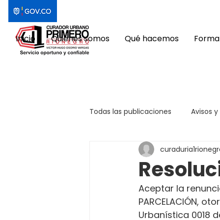
Inicio
Quiénes somos
Qué hacemos
Format
Todas las publicaciones
Avisos y
curaduria1rionegr
Resoluc
Aceptar la renunc
PARCELACIÓN, otorg
Urbanística 0018 d