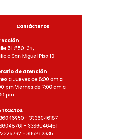
A, Y APROBACIÓN DE
OS PARA PROPIEDAD
ZONTAL, correspondien
Contáctenos
rección
lle 51 #50-34,
ificio San Miguel Piso 1B
rario de atención
nes a Jueves de 8:00 am a
00 pm Viernes de 7:00 am a
00 pm
ontactos
36046950 - 3336046187
36048761 - 3336046461
23225792 - 3116852336