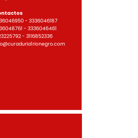
ontactos
36046950 - 3336046187
36048761 - 3336046461
23225792 - 3116852336
fo@curaduria1rionegro.com