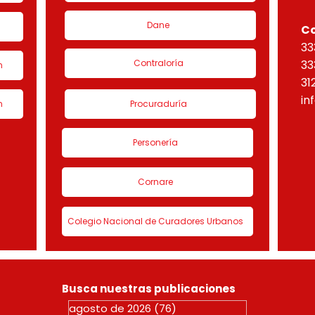
Dane
C
33
Contraloría
33
n
31
in
n
Procuraduría
Personería
Cornare
Colegio Nacional de Curadores Urbanos
Busca nuestras publicaciones
agosto de 2026
(76)
76 entradas