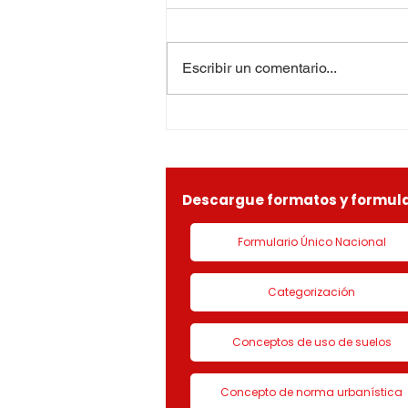
Confirmar en todos sus
apartes la resolución No. 0296
del 27 de mayo de 2026, se
Escribir un comentario...
ordenó “Negar a la sociedad
ESPIRAL BAJO CERO S.A.S,
identificada con Nit.
901090815-9, la solicitud de
LICENCIA DE CON
Descargue formatos y formula
Formulario Único Nacional
Categorización
Conceptos de uso de suelos
Concepto de norma urbanística