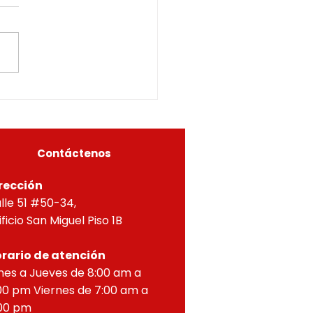
nder desistida y ordenar
chivo de la solicitud de
NCIA DE CONSTRUCCIÓN
AS MODALIDADES DE
LICION TOTAL Y OBRA
A, Y APROBACIÓN DE
OS PARA PROPIEDAD
ZONTAL, correspondien
Contáctenos
rección
lle 51 #50-34,
ificio San Miguel Piso 1B
rario de atención
nes a Jueves de 8:00 am a
00 pm Viernes de 7:00 am a
00 pm