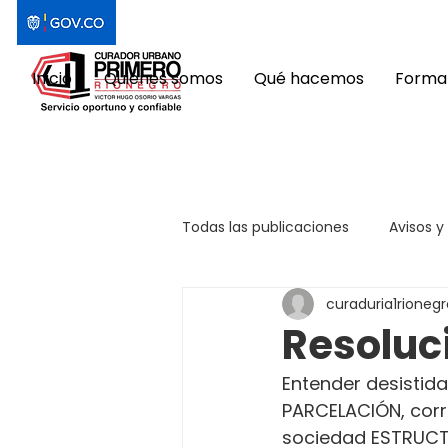
Inicio
Quiénes somos
Qué hacemos
Format
Todas las publicaciones
Avisos y
curaduria1rionegr
Resoluc
Entender desistida 
PARCELACIÓN, corr
sociedad ESTRUCTU