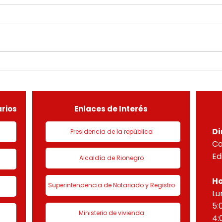
Aprobar a la sociedad
Ente
PROMOTORA PBB SAS,
el ar
identificada con Nit. 901170221-
LICE
8, un DESARROLLO
EN L
CONSTRUCTIVO POR ETAPAS
DEMO
DEL PROYECTO PARADISO
NUEV
sobre el lote útil de la etapa
PLAN
de urbanización 1 denominado
HORI
“Eta
rios
Enlaces de Interés
Di
Presidencia de la república
Ca
Ed
Alcaldía de Rionegro
Ho
Superintendencia de Notariado y Registro
Lu
5:
Ministerio de vivienda
4: