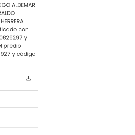
IEGO ALDEMAR 
RALDO 
 HERRERA 
ficado con 
70826297 y 
l predio 
5927 y código 