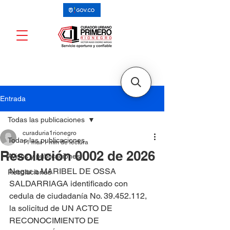
Entrada
Todas las publicaciones
curaduria1rionegro
Todas las publicaciones
11 mar
1 min de lectura
Resolución 0002 de 2026
Avisos y publicaciones
Negar a MARIBEL DE OSSA 
Resoluciones
SALDARRIAGA identificado con 
cedula de ciudadanía No. 39.452.112, 
la solicitud de UN ACTO DE 
RECONOCIMIENTO DE 