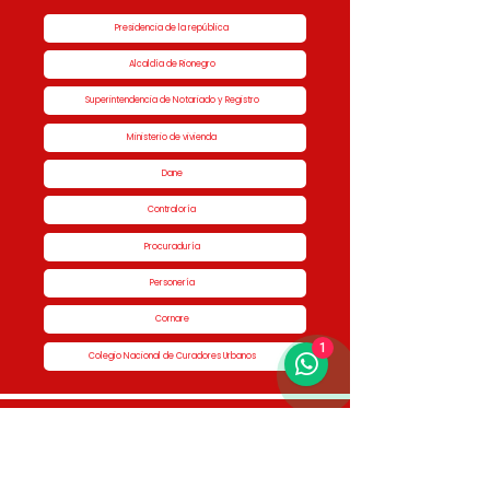
Presidencia de la república
Alcaldía de Rionegro
Superintendencia de Notariado y Registro
Ministerio de vivienda
Dane
Contraloría
Procuraduría
Personería
Cornare
1
Colegio Nacional de Curadores Urbanos
Contáctenos
Dirección
Calle 51 #50-34,