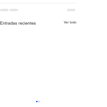
Ver todo
Entradas recientes
AVISO QUE COMUNICA
AVISO QUE C