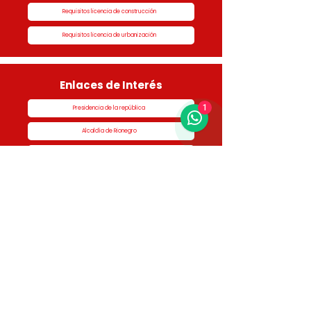
Requisitos licencia de construcción
Requisitos licencia de urbanización
Enlaces de Interés
1
Presidencia de la república
Alcaldía de Rionegro
Superintendencia de Notariado y Registro
Ministerio de vivienda
Dane
Contraloría
Procuraduría
Personería
Cornare