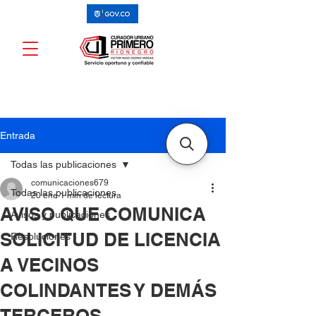
Entrada
Todas las publicaciones
comunicaciones679
Todas las publicaciones
20 ene
1 min de lectura
AVISO QUE COMUNICA
Avisos y publicaciones
SOLICITUD DE LICENCIA
Resoluciones
A VECINOS
COLINDANTES Y DEMÁS
TERCEROS