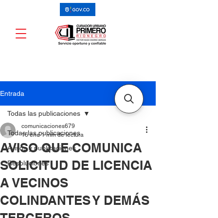
Entrada
Todas las publicaciones
comunicaciones679
Todas las publicaciones
16 ene
1 min de lectura
AVISO QUE COMUNICA
Avisos y publicaciones
SOLICITUD DE LICENCIA
Resoluciones
A VECINOS
COLINDANTES Y DEMÁS
TERCEROS