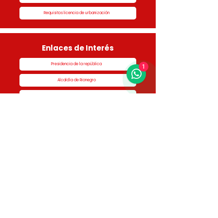
Requisitos licencia de urbanización
Enlaces de Interés
Presidencia de la república
1
Alcaldía de Rionegro
Superintendencia de Notariado y Registro
Ministerio de vivienda
Dane
Contraloría
Procuraduría
Personería
Cornare
Colegio Nacional de Curadores Urbanos