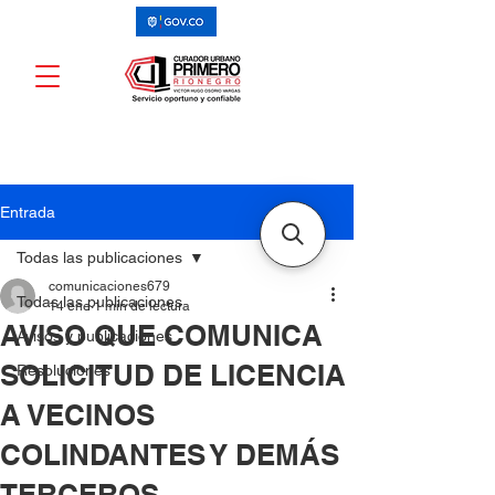
Entrada
Todas las publicaciones
comunicaciones679
Todas las publicaciones
14 ene
1 min de lectura
AVISO QUE COMUNICA
Avisos y publicaciones
SOLICITUD DE LICENCIA
Resoluciones
A VECINOS
COLINDANTES Y DEMÁS
TERCEROS