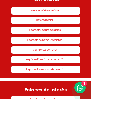
Formulario Único Nacional
Categorización
Conceptos de uso de suelos
Concepto de norma urbanística
Movimientos de tierras
Requisitos licencia de construcción
Requisitos licencia de urbanización
1
Enlaces de Interés
Presidencia de la república
Alcaldía de Rionegro
Superintendencia de Notariado y Registro
Ministerio de vivienda