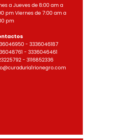
nes a Jueves de 8:00 am a
00 pm Viernes de 7:00 am a
00 pm
ontactos
36046950 - 3336046187
36048761 - 3336046461
23225792 - 3116852336
fo@curaduria1rionegro.com