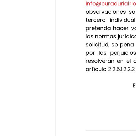
info@curaduria1r
observaciones sob
tercero individu
pretenda hacer va
las normas jurídica
solicitud, so pena
por los perjuici
resolverán en el 
artículo
 2.2.6.1.2.2
E