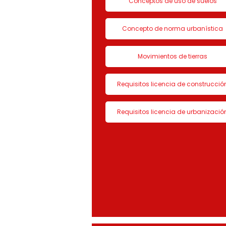
Conceptos de uso de suelos
Concepto de norma urbanística
Movimientos de tierras
Requisitos licencia de construcció
Requisitos licencia de urbanizació