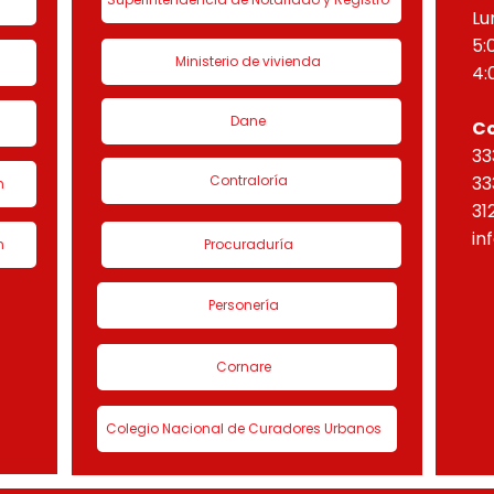
Lu
5:
Ministerio de vivienda
4:
Dane
C
33
Contraloría
33
n
31
in
n
Procuraduría
Personería
Cornare
Colegio Nacional de Curadores Urbanos