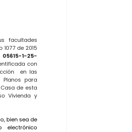
 facultades 
o 1077 de 2015 
 
05615-1-25-
entificada con 
cción  en las 
 Planos para 
 Casa de esta 
so Vivienda y 
o, bien sea de 
manera presencial o a través de la dirección de correo electrónico 