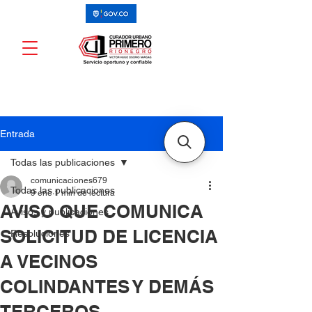
Entrada
Todas las publicaciones
comunicaciones679
Todas las publicaciones
9 ene
1 min de lectura
AVISO QUE COMUNICA
Avisos y publicaciones
SOLICITUD DE LICENCIA
Resoluciones
A VECINOS
COLINDANTES Y DEMÁS
TERCEROS