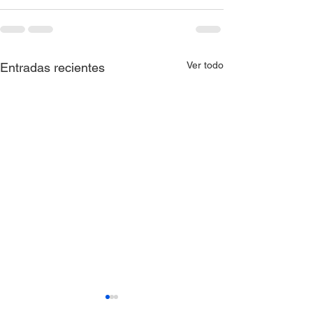
Ver todo
Entradas recientes
AVISO QUE COMUNICA
AVISO QUE C