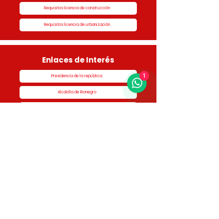
Requisitos licencia de construcción
Requisitos licencia de urbanización
Enlaces de Interés
1
Presidencia de la república
Alcaldía de Rionegro
Superintendencia de Notariado y Registro
Ministerio de vivienda
Dane
Contraloría
Procuraduría
Personería
Cornare