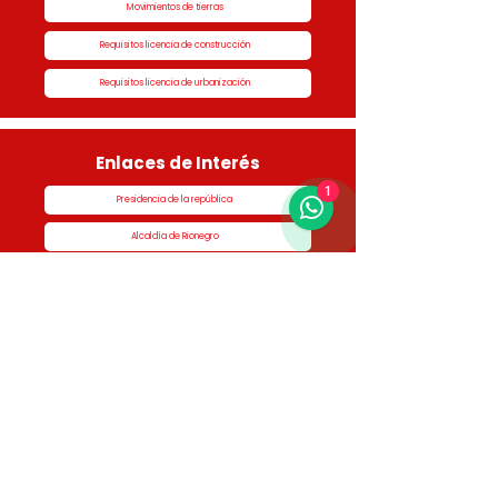
Movimientos de tierras
Requisitos licencia de construcción
Requisitos licencia de urbanización
Enlaces de Interés
1
Presidencia de la república
Alcaldía de Rionegro
Superintendencia de Notariado y Registro
Ministerio de vivienda
Dane
Contraloría
Procuraduría
Personería
Cornare