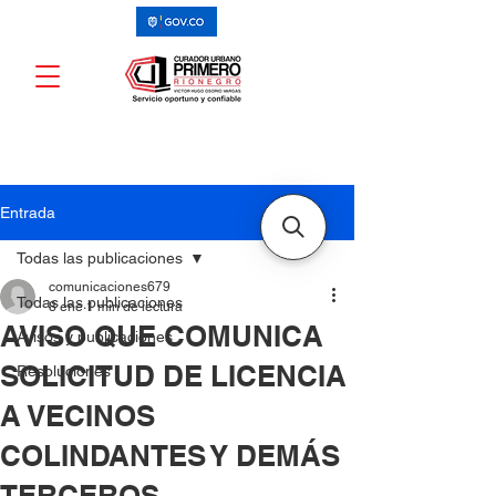
Entrada
Todas las publicaciones
comunicaciones679
Todas las publicaciones
8 ene
1 min de lectura
AVISO QUE COMUNICA
Avisos y publicaciones
SOLICITUD DE LICENCIA
Resoluciones
A VECINOS
COLINDANTES Y DEMÁS
TERCEROS