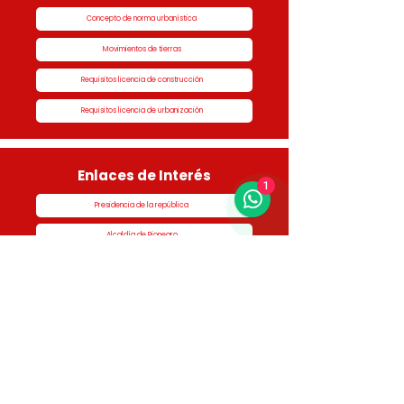
Concepto de norma urbanística
Movimientos de tierras
Requisitos licencia de construcción
Requisitos licencia de urbanización
Enlaces de Interés
1
Presidencia de la república
Alcaldía de Rionegro
Superintendencia de Notariado y Registro
Ministerio de vivienda
Dane
Contraloría
Procuraduría