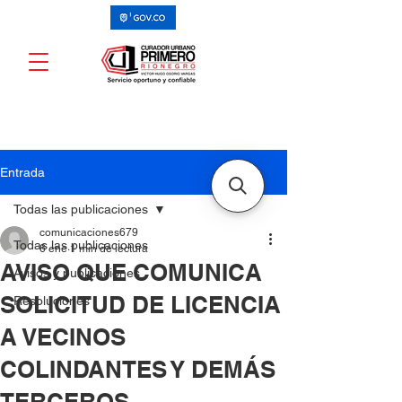
Entrada
Todas las publicaciones
comunicaciones679
Todas las publicaciones
6 ene
1 min de lectura
AVISO QUE COMUNICA
Avisos y publicaciones
SOLICITUD DE LICENCIA
Resoluciones
A VECINOS
COLINDANTES Y DEMÁS
TERCEROS