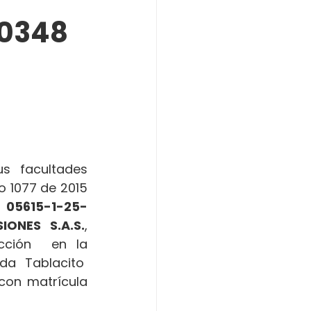
0348
 facultades 
o 1077 de 2015 
 
05615-1-25-
IONES S.A.S.
, 
cción  en la 
a Tablacito  
con matrícula 