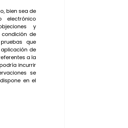
o, bien sea de 
manera presencial o a través de la dirección de correo electrónico 
jeciones y 
 condición de 
 pruebas que 
plicación de 
eferentes a la 
odría incurrir 
rvaciones se 
dispone en el 