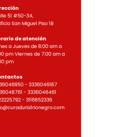
rección
lle 51 #50-34,
ificio San Miguel Piso 1B
rario de atención
nes a Jueves de 8:00 am a
00 pm Viernes de 7:00 am a
00 pm
ontactos
36046950 - 3336046187
36048761 - 3336046461
23225792 - 3116852336
fo@curaduria1rionegro.com