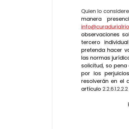
Quien lo considere
info@curaduria1r
observaciones sob
tercero individu
pretenda hacer va
las normas jurídica
solicitud, so pena
por los perjuici
resolverán en el 
artículo
 2.2.6.1.2.2