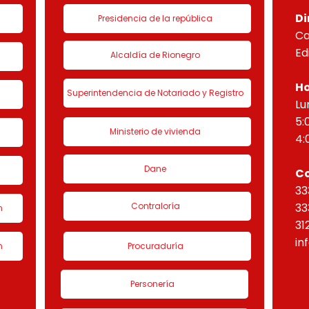
Di
Presidencia de la república
Ca
Ed
Alcaldía de Rionegro
Ho
Superintendencia de Notariado y Registro
Lu
5:
Ministerio de vivienda
4:
Dane
C
33
Contraloría
33
n
31
in
n
Procuraduría
Personería