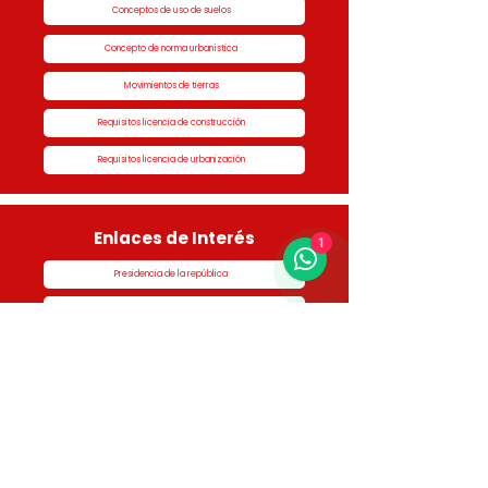
Conceptos de uso de suelos
Concepto de norma urbanística
Movimientos de tierras
Requisitos licencia de construcción
Requisitos licencia de urbanización
Enlaces de Interés
1
Presidencia de la república
Alcaldía de Rionegro
Superintendencia de Notariado y Registro
Ministerio de vivienda
Dane
Contraloría