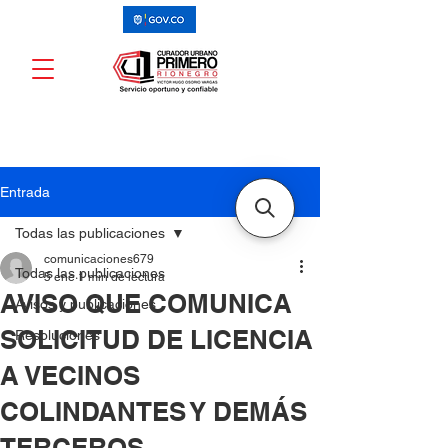
Entrada
Todas las publicaciones
comunicaciones679
Todas las publicaciones
5 ene
1 min de lectura
AVISO QUE COMUNICA
Avisos y publicaciones
SOLICITUD DE LICENCIA
Resoluciones
A VECINOS
COLINDANTES Y DEMÁS
TERCEROS