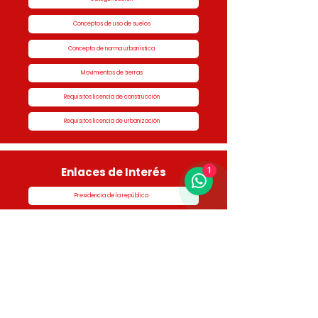
Conceptos de uso de suelos
Concepto de norma urbanística
Movimientos de tierras
Requisitos licencia de construcción
Requisitos licencia de urbanización
Enlaces de Interés
1
Presidencia de la república
Alcaldía de Rionegro
Superintendencia de Notariado y Registro
Ministerio de vivienda
Dane
Contraloría