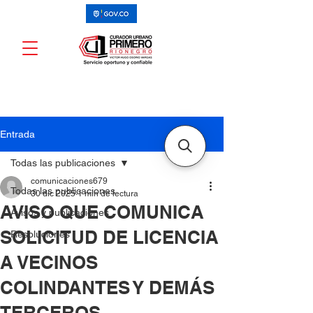
Entrada
Todas las publicaciones
comunicaciones679
Todas las publicaciones
30 dic 2025
1 min de lectura
AVISO QUE COMUNICA
Avisos y publicaciones
SOLICITUD DE LICENCIA
Resoluciones
A VECINOS
COLINDANTES Y DEMÁS
TERCEROS