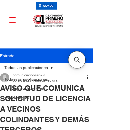
Entrada
Todas las publicaciones
comunicaciones679
Todas las publicaciones
30 dic 2025
1 min de lectura
AVISO QUE COMUNICA
Avisos y publicaciones
SOLICITUD DE LICENCIA
Resoluciones
A VECINOS
COLINDANTES Y DEMÁS
TERCEROS