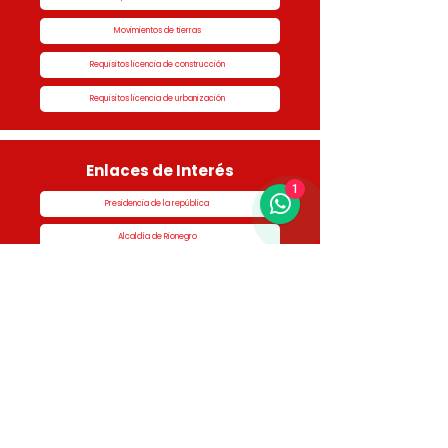
Movimientos de tierras
Requisitos licencia de construcción
Requisitos licencia de urbanización
Enlaces de Interés
1
Presidencia de la república
Alcaldía de Rionegro
Superintendencia de Notariado y Registro
Ministerio de vivienda
Dane
Contraloría
Procuraduría
Personería