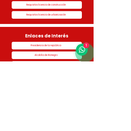
Requisitos licencia de construcción
Requisitos licencia de urbanización
Enlaces de Interés
1
Presidencia de la república
Alcaldía de Rionegro
Superintendencia de Notariado y Registro
Ministerio de vivienda
Dane
Contraloría
Procuraduría
Personería
Cornare