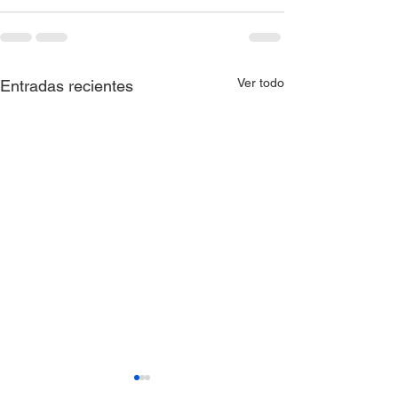
Ver todo
Entradas recientes
AVISO QUE COMUNICA
AVISO QUE C