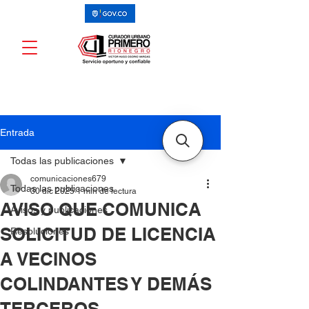
Entrada
Todas las publicaciones
comunicaciones679
Todas las publicaciones
30 dic 2025
1 min de lectura
AVISO QUE COMUNICA
Avisos y publicaciones
SOLICITUD DE LICENCIA
Resoluciones
A VECINOS
COLINDANTES Y DEMÁS
TERCEROS