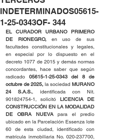
INDETERMINADOS05615-
1-25-0343OF- 344
EL CURADOR URBANO PRIMERO 
DE RIONEGRO, 
en uso de sus 
facultades constitucionales y legales, 
en especial por lo dispuesto en el 
decreto 1077 de 2015 y demás normas 
concordantes, hace saber que según 
radicado 
05615-1-25-0343 del
8 de 
octubre de 2025,
 la sociedad 
MURANO 
24 S.A.S.
, identificada con Nit. 
901824754-1, solicitó 
LICENCIA DE 
CONSTRUCCIÓN EN LA MODALIDAD 
DE OBRA NUEVA
 para el predio 
ubicado en la Parcelación Essenza lote 
60 de esta ciudad, identificado con 
matrícula inmobiliaria No. 020-237700, 