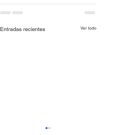
Ver todo
Entradas recientes
AVISO QUE COMUNICA
AVISO QUE C