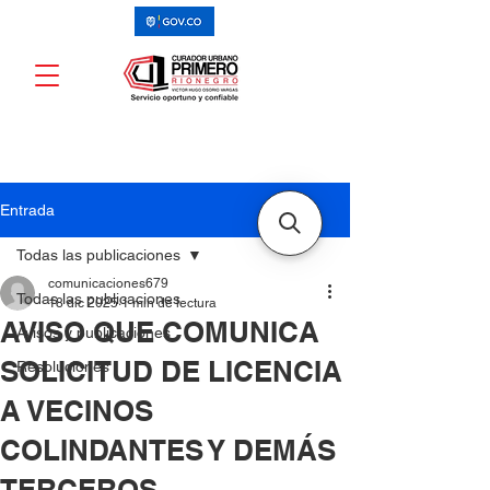
Entrada
Todas las publicaciones
comunicaciones679
Todas las publicaciones
18 dic 2025
1 min de lectura
AVISO QUE COMUNICA
Avisos y publicaciones
SOLICITUD DE LICENCIA
Resoluciones
A VECINOS
COLINDANTES Y DEMÁS
TERCEROS