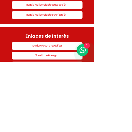
Requisitos licencia de construcción
Requisitos licencia de urbanización
Enlaces de Interés
1
Presidencia de la república
Alcaldía de Rionegro
Superintendencia de Notariado y Registro
Ministerio de vivienda
Dane
Contraloría
Procuraduría
Personería
Cornare