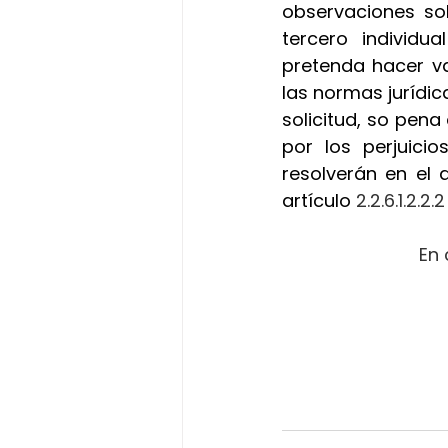
observaciones sob
tercero individu
pretenda hacer va
las normas jurídica
solicitud, so pena
por los perjuici
resolverán en el 
artículo
 2.2.6.1.2.2
En 