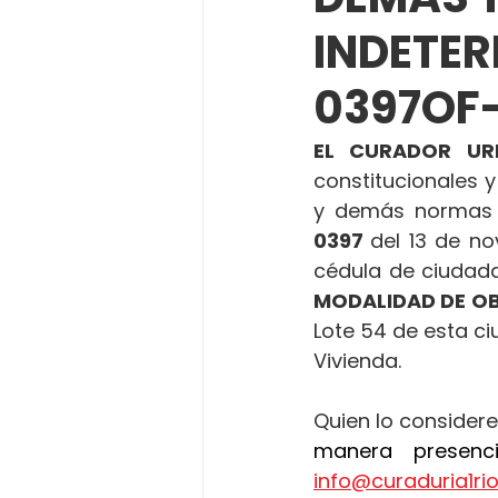
INDETE
0397OF-
EL CURADOR UR
constitucionales y
y demás normas 
0397 
del 13 de n
cédula de ciudadan
MODALIDAD DE O
Lote 54 de esta ci
Vivienda.
Quien lo considere
info@curaduria1r