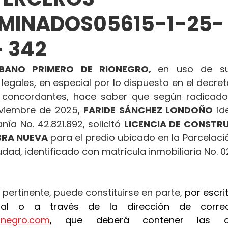
RMINADOS05615-1-25-
 342
BANO PRIMERO DE RIONEGRO, 
en uso de sus
 legales, en especial por lo dispuesto en el decret
concordantes, hace saber que según radicado
oviembre de 2025, 
FARIDE SÁNCHEZ LONDOÑO
 id
ía No. 42.821.892, solicitó 
LICENCIA DE CONSTRU
BRA NUEVA
 para el predio ubicado en la Parcelaci
udad, identificado con matrícula inmobiliaria No. 
 pertinente, puede constituirse en parte, 
por escrit
ionegro.com
, que deberá contener las ob