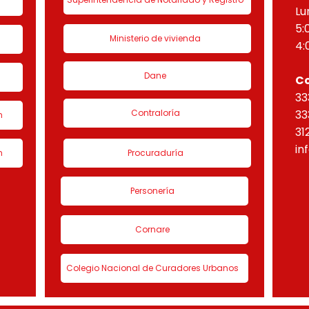
Lu
5:
Ministerio de vivienda
4:
Dane
C
33
Contraloría
33
n
31
in
n
Procuraduría
Personería
Cornare
Colegio Nacional de Curadores Urbanos