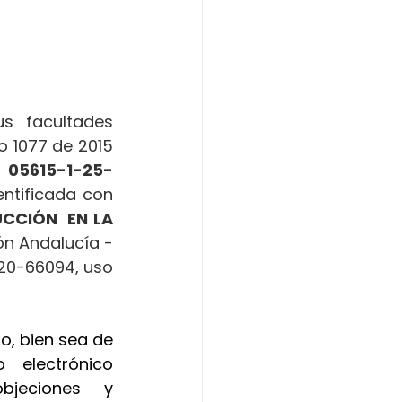
 facultades 
o 1077 de 2015 
 
05615-1-25-
entificada con 
CCIÓN  EN LA 
ón Andalucía - 
020-66094, uso 
o, bien sea de 
manera presencial o a través de la dirección de correo electrónico 
jeciones y 