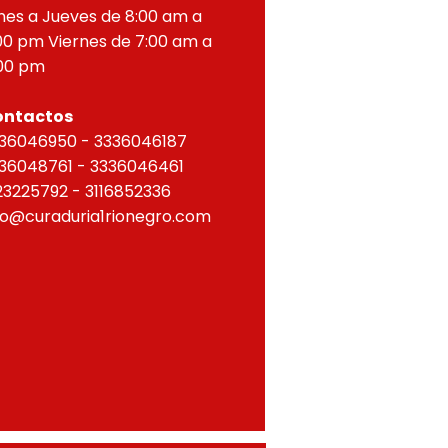
nes a Jueves de 8:00 am a
00 pm Viernes de 7:00 am a
00 pm
ontactos
36046950 - 3336046187
36048761 - 3336046461
23225792 - 3116852336
fo@curaduria1rionegro.com