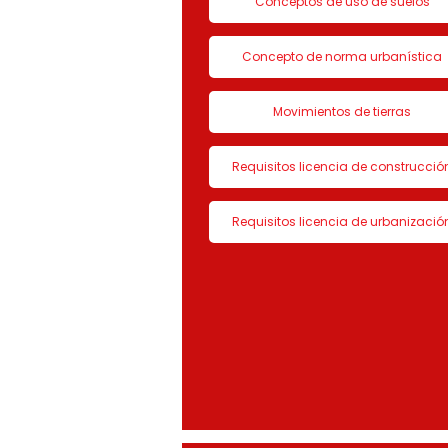
Conceptos de uso de suelos
Concepto de norma urbanística
Movimientos de tierras
Requisitos licencia de construcció
Requisitos licencia de urbanizació