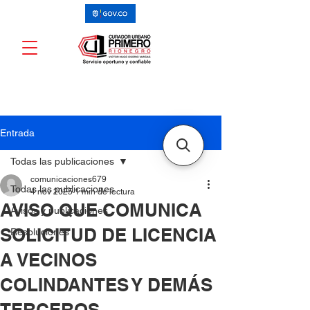
Entrada
Todas las publicaciones
comunicaciones679
Todas las publicaciones
4 nov 2025
1 min de lectura
AVISO QUE COMUNICA
Avisos y publicaciones
SOLICITUD DE LICENCIA
Resoluciones
A VECINOS
COLINDANTES Y DEMÁS
TERCEROS