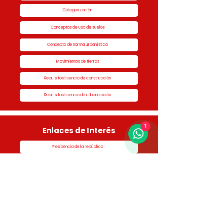
Categorización
Conceptos de uso de suelos
Concepto de norma urbanística
Movimientos de tierras
Requisitos licencia de construcción
Requisitos licencia de urbanización
1
Enlaces de Interés
Presidencia de la república
Alcaldía de Rionegro
Superintendencia de Notariado y Registro
Ministerio de vivienda
Dane