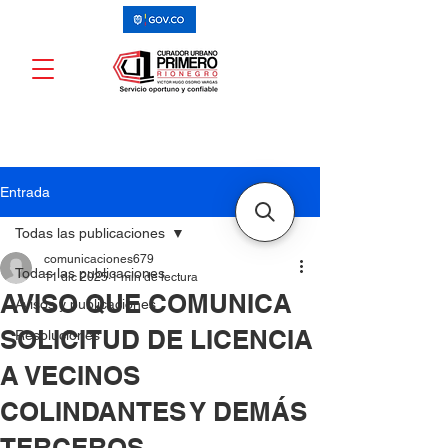
Entrada
Todas las publicaciones
comunicaciones679
Todas las publicaciones
11 dic 2025
1 min de lectura
AVISO QUE COMUNICA
Avisos y publicaciones
SOLICITUD DE LICENCIA
Resoluciones
A VECINOS
COLINDANTES Y DEMÁS
TERCEROS