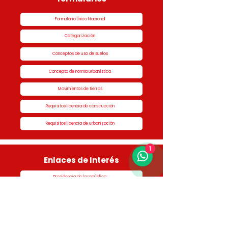
Formulario Único Nacional
Categorización
Conceptos de uso de suelos
Concepto de norma urbanística
Movimientos de tierras
Requisitos licencia de construcción
Requisitos licencia de urbanización
1
Enlaces de Interés
Presidencia de la república
Alcaldía de Rionegro
Superintendencia de Notariado y Registro
Ministerio de vivienda