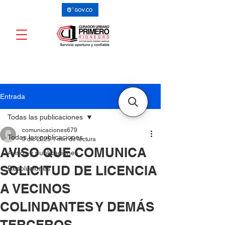
Entrada
Todas las publicaciones
comunicaciones679
Todas las publicaciones
3 dic 2025
1 min de lectura
AVISO QUE COMUNICA
Avisos y publicaciones
SOLICITUD DE LICENCIA
Resoluciones
A VECINOS
COLINDANTES Y DEMÁS
TERCEROS