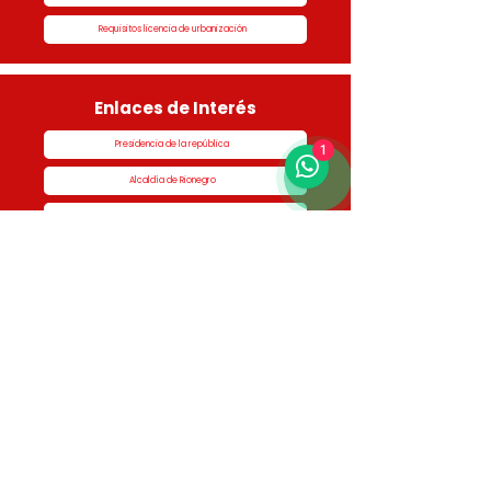
Requisitos licencia de urbanización
Enlaces de Interés
Presidencia de la república
1
Alcaldía de Rionegro
Superintendencia de Notariado y Registro
Ministerio de vivienda
Dane
Contraloría
Procuraduría
Personería
Cornare
Colegio Nacional de Curadores Urbanos